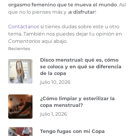
orgasmo femenino que te mueva el mundo
. Así
que no lo pienses más y ¡
a disfrutar
!
Contáctanos
si tienes dudas sobre este u otro
tema. También nos puedes dejar tu opinión en
Comentarios
aquí abajo.
Recientes
Disco menstrual: qué es, cómo
se coloca y en qué se diferencia
de la copa
julio 10, 2026
¿Cómo limpiar y esterilizar la
copa menstrual?
julio 1, 2026
Tengo fugas con mi Copa