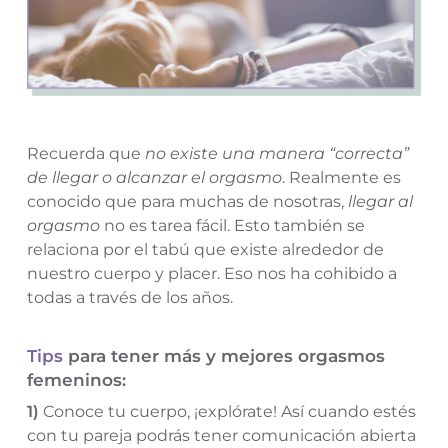
Recuerda que
no existe una manera “correcta”
de llegar o alcanzar el orgasmo
. Realmente es
conocido que para muchas de nosotras,
llegar al
orgasmo
no es tarea fácil. Esto también se
relaciona por el tabú que existe alrededor de
nuestro cuerpo y placer. Eso nos ha cohibido a
todas a través de los años.
Tips
para tener más y mejores orgasmos
femeninos:
1)
Conoce tu cuerpo, ¡explórate! Así cuando estés
con tu pareja podrás tener comunicación abierta