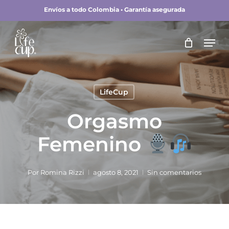
Skip
Envíos a todo Colombia • Garantía asegurada
to
main
Close
Men
content
Menu
LifeCup
Orgasmo
Femenino
Por
Romina Rizzi
agosto 8, 2021
Sin comentarios