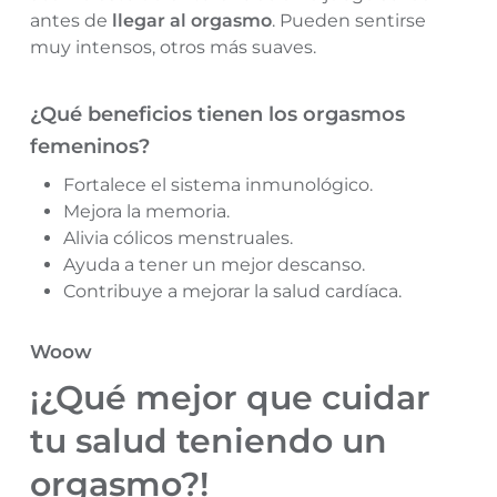
antes de
llegar al orgasmo
. Pueden sentirse
muy intensos, otros más suaves.
¿Qué beneficios tienen los orgasmos
femeninos?
Fortalece el sistema inmunológico.
Mejora la memoria.
Alivia cólicos menstruales.
Ayuda a tener un mejor descanso.
Contribuye a mejorar la salud cardíaca.
Woow
¡¿Qué mejor que cuidar
tu salud teniendo un
orgasmo?!