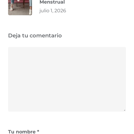
Menstrual
julio 1, 2026
Deja tu comentario
Tu nombre
*