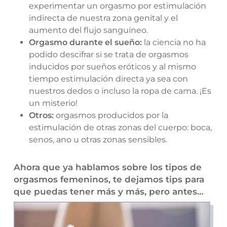
experimentar un orgasmo por estimulación
indirecta de nuestra zona genital y el
aumento del flujo sanguíneo.
Orgasmo durante el sueño:
la ciencia no ha
podido descifrar si se trata de orgasmos
inducidos por sueños eróticos y al mismo
tiempo estimulación directa ya sea con
nuestros dedos o incluso la ropa de cama. ¡Es
un misterio!
Otros:
orgasmos producidos por la
estimulación de otras zonas del cuerpo: boca,
senos, ano u otras zonas sensibles.
Ahora que ya hablamos sobre los tipos de
orgasmos femeninos, te dejamos tips para
que puedas tener más y más, pero antes…