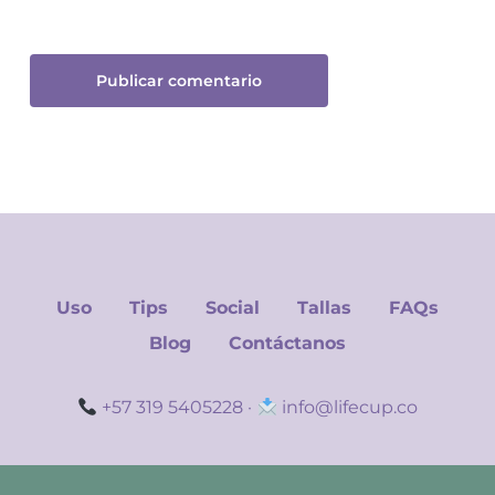
Uso
Tips
Social
Tallas
FAQs
Blog
Contáctanos
+57 319 5405228
·
info@lifecup.co