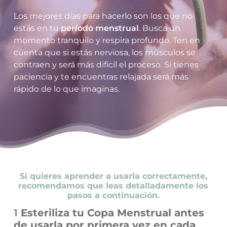
Los mejores días para hacerlo son los que no
estás en tu
período menstrual
. Busca un
momento tranquilo y respira profundo. Ten en
cuenta que si estás nerviosa, los músculos se
contraen y será más difícil el proceso. Si tienes
paciencia y te encuentras relajada será más
rápido de lo que imaginas.
Si quieres aprender a usarla correctamente,
recomendamos que leas detalladamente los
pasos a continuación.
1
Esteriliza tu Copa Menstrual antes
de usarla por primera vez en cada