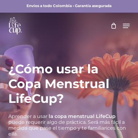
Skip
Envíos a todo Colombia • Garantía asegurada
to
main
Close
Men
content
Menu
¿Cómo usar la
Copa Menstrual
LifeCup?
Aprender a usar
la copa menstrual LifeCup
puede requerir algo de práctica. Será más fácil a
medida que pase el tiempo y te familiarices con
ella.