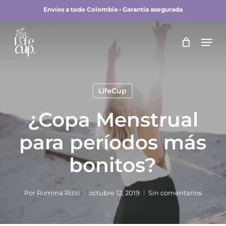
Skip
Envíos a todo Colombia • Garantía asegurada
to
main
Close
Men
content
Menu
LifeCup
¿Copa Menstrual
para períodos más
bonitos?
Por
Romina Rizzi
octubre 12, 2019
Sin comentarios