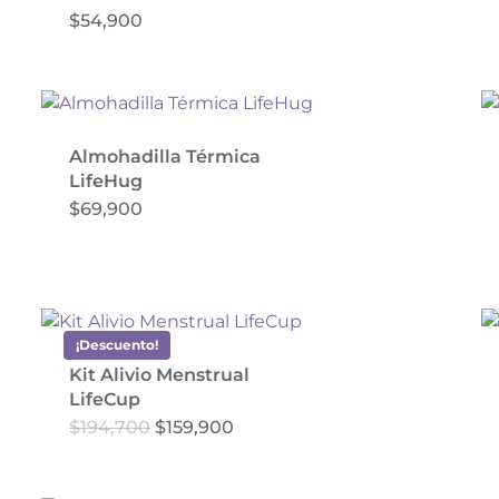
$
54,900
Almohadilla Térmica
LifeHug
$
69,900
¡Descuento!
Kit Alivio Menstrual
LifeCup
El
El
$
194,700
$
159,900
Este
precio
precio
producto
original
actual
era:
es:
tiene
$194,700.
$159,900.