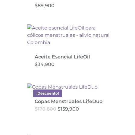
$
89,900
Aceite Esencial LifeOil
$
34,900
¡Descuento!
Copas Menstruales LifeDuo
El
El
$
179,800
$
159,900
Este
precio
precio
producto
original
actual
era:
es:
tiene
$179,800.
$159,900.
múltiples