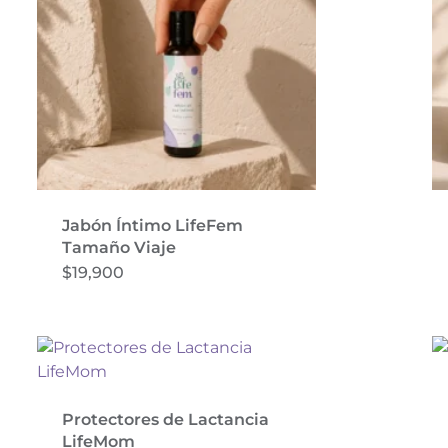
se
pueden
elegir
en
la
página
de
producto
Jabón Íntimo LifeFem
Tamaño Viaje
$
19,900
Protectores de Lactancia
LifeMom