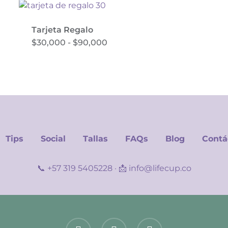
múltiples
variantes.
Las
Tarjeta Regalo
opciones
Rango
$
30,000
-
$
90,000
Este
de
se
producto
precios:
pueden
desde
tiene
$30,000
elegir
múltiples
hasta
en
$90,000
variantes.
la
Las
página
opciones
de
se
producto
Tips
Social
Tallas
FAQs
Blog
Contá
pueden
elegir
en
📞
+57 319 5405228
· 📩
info@lifecup.co
la
página
de
producto
facebook
instagram
spotify