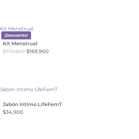
¡Descuento!
Kit Menstrual
El
El
$
179,800
$
169,900
Este
precio
precio
producto
original
actual
era:
es:
tiene
$179,800.
$169,900.
múltiples
variantes.
Las
opciones
se
Jabón Intimo LifeFemT
pueden
$
34,900
elegir
en
la