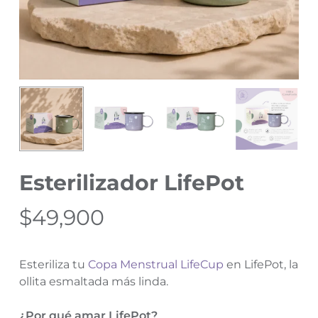
Esterilizador LifePot
$
49,900
Esteriliza tu
Copa Menstrual LifeCup
en LifePot, la
ollita esmaltada más linda.
¿Por qué amar LifePot?