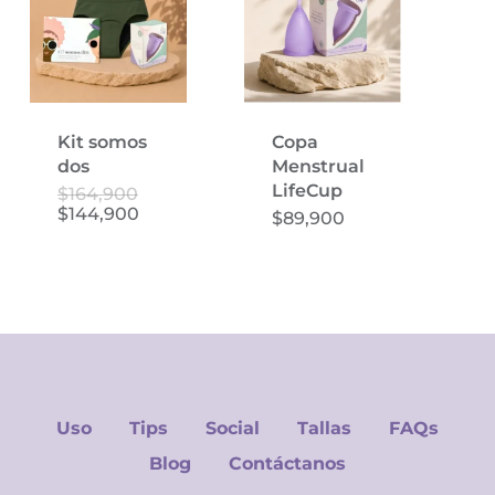
Kit somos
Copa
dos
Menstrual
Este
LifeCup
El
$
164,900
Este
precio
El
$
144,900
producto
$
89,900
original
precio
product
tiene
era:
actual
tiene
$164,900.
es:
múltiples
$144,900.
múltiple
variantes.
variantes
Las
Las
opciones
opcione
se
se
pueden
pueden
Uso
Tips
Social
Tallas
FAQs
elegir
elegir
en
Blog
Contáctanos
en
la