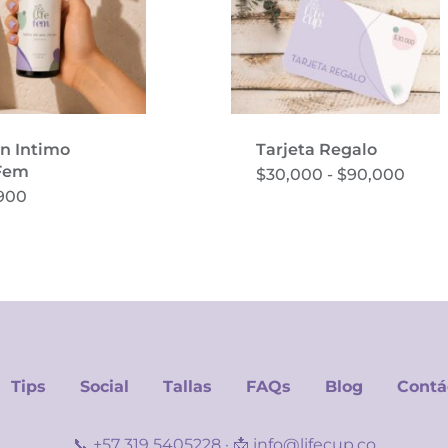
n Intimo
Tarjeta Regalo
Est
eFem
Rang
$
30,000
-
$
90,000
pro
de
900
preci
tie
desd
múl
$30,
hast
vari
$90,
Las
opc
se
pue
eleg
Tips
Social
Tallas
FAQs
Blog
Contá
en
la
📞
+57 319 5405228
· 📩
info@lifecup.co