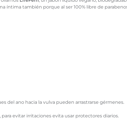
rrollamos
LifeFem
, un jabón líquido vegano, biodegradable
zona íntima también porque al ser 100% libre de parabenos 
pues del ano hacia la vulva pueden arrastrarse gérmenes.
para evitar irritaciones evita usar protectores diarios.