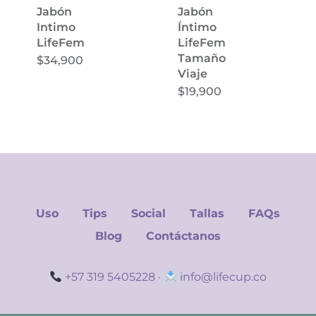
Jabón
Jabón
Intimo
Íntimo
LifeFem
LifeFem
Tamaño
$
34,900
Viaje
$
19,900
Uso
Tips
Social
Tallas
FAQs
Blog
Contáctanos
+57 319 5405228
·
info@lifecup.co