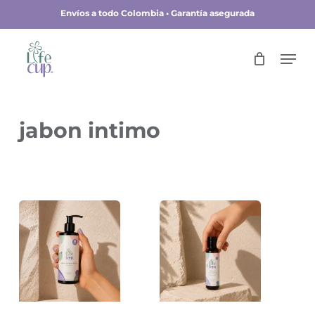
Skip
Envíos a todo Colombia • Garantía asegurada
to
main
Close
Men
content
Menu
jabon intimo