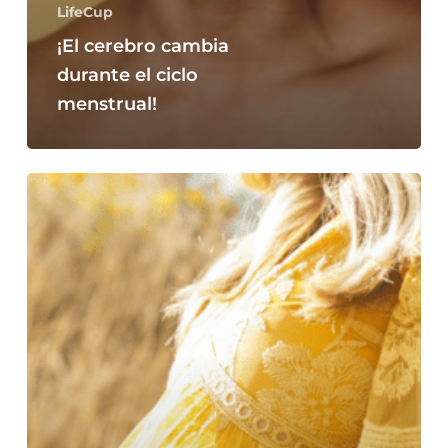
LifeCup
¡El cerebro cambia
durante el ciclo
menstrual!
El
deseo
de
ser
madre