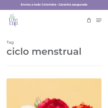
Skip
Envíos a todo Colombia • Garantía asegurada
to
main
Close
Men
content
Menu
Tag
ciclo menstrual
¡El
cerebro
cambia
durante
el