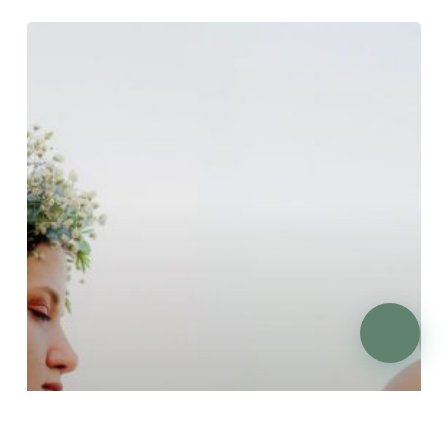
Luna
y
menstruación