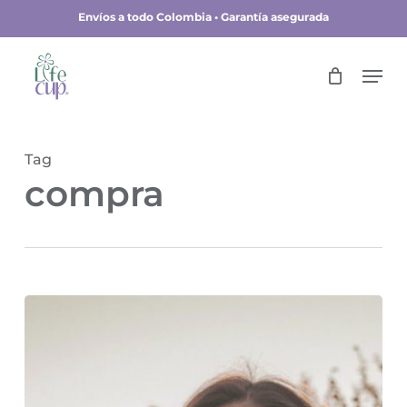
Skip
Envíos a todo Colombia • Garantía asegurada
to
main
Close
Men
content
Menu
Tag
compra
Copa
Menstrual:
la
mejor
compra