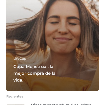
de
la
vida.
LifeCup
Copa Menstrual: la
mejor compra de la
vida.
Recientes