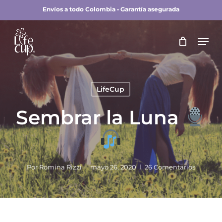
Skip
Envíos a todo Colombia • Garantía asegurada
to
main
Close
Men
content
Menu
LifeCup
Sembrar la Luna
Por
Romina Rizzi
mayo 26, 2020
26 Comentarios