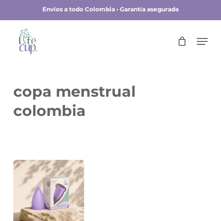
Skip
Envíos a todo Colombia • Garantía asegurada
to
main
Close
Men
content
Menu
copa menstrual
colombia