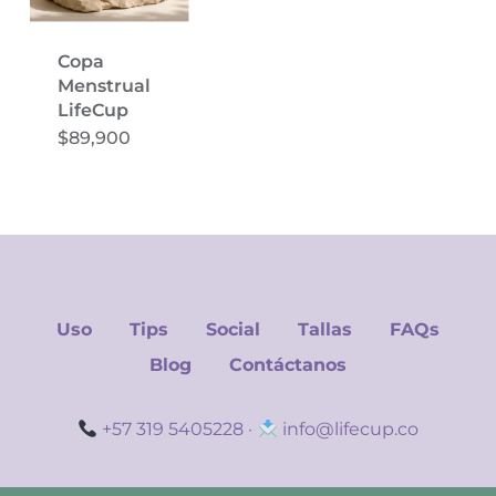
Copa
Menstrual
LifeCup
Este
$
89,900
producto
tiene
múltiples
variantes.
Las
opciones
se
Uso
Tips
Social
Tallas
FAQs
pueden
Blog
Contáctanos
elegir
en
la
+57 319 5405228
·
info@lifecup.co
página
de