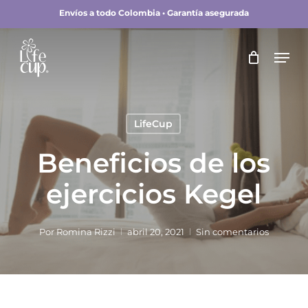
Skip
Envíos a todo Colombia • Garantía asegurada
to
main
Close
Men
content
Menu
LifeCup
Beneficios de los
ejercicios Kegel
Por
Romina Rizzi
abril 20, 2021
Sin comentarios