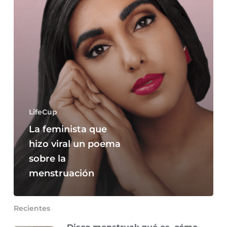
un
poema
sobre
la
menstruación
LifeCup
La feminista que
hizo viral un poema
sobre la
menstruación
Recientes