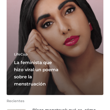
un
poema
sobre
la
menstruación
LifeCup
La feminista que
hizo viral un poema
sobre la
menstruación
Recientes