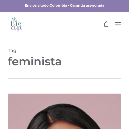
Skip
Envíos a todo Colombia • Garantía asegurada
to
main
Close
Men
content
Menu
Tag
feminista
La
feminista
que
hizo
viral