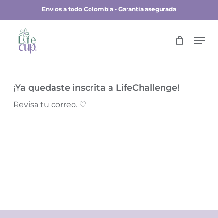
Skip
Envíos a todo Colombia • Garantía asegurada
to
main
Close
Men
content
Menu
¡Ya quedaste inscrita a LifeChallenge!
Revisa tu correo. ♡