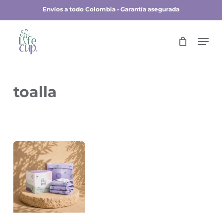
Skip
Envíos a todo Colombia • Garantía asegurada
to
main
Close
Men
content
Menu
toalla