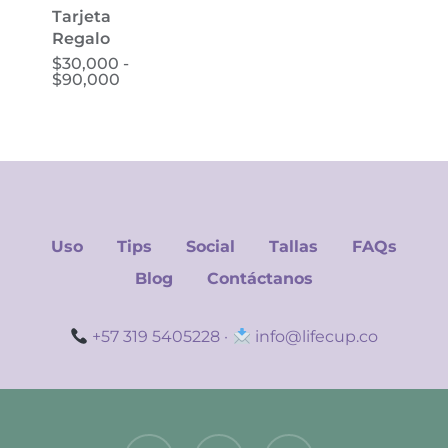
Tarjeta
Regalo
Este
$
30,000
-
Rango
$
90,000
producto
de
tiene
precios:
desde
múltiples
$30,000
variantes.
hasta
$90,000
Las
opciones
se
Uso
Tips
Social
Tallas
FAQs
pueden
elegir
Blog
Contáctanos
en
la
+57 319 5405228
·
info@lifecup.co
página
de
producto
facebook
instagram
spotify