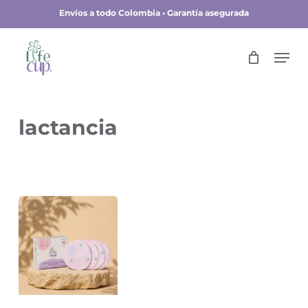
Skip
Envíos a todo Colombia • Garantía asegurada
to
main
Close
Men
content
Menu
lactancia