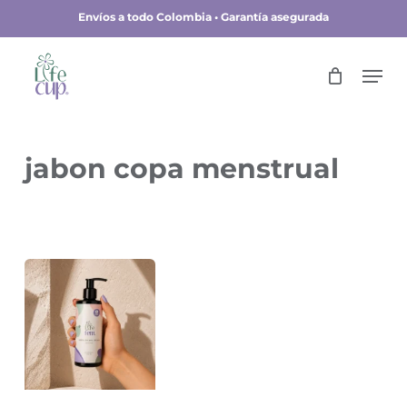
Skip
Envíos a todo Colombia • Garantía asegurada
to
main
Close
Men
content
Menu
jabon copa menstrual